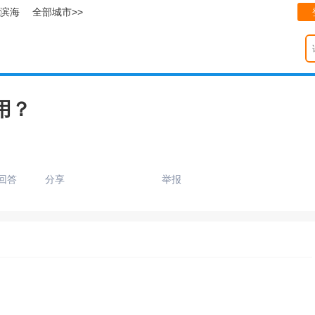
滨海
全部城市>>
用？
回答
分享
举报