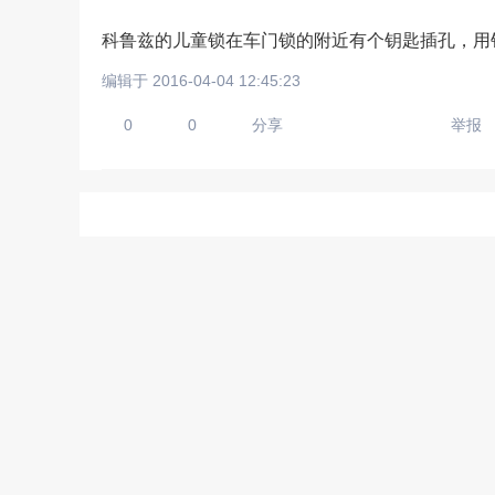
科鲁兹的儿童锁在车门锁的附近有个钥匙插孔，用
编辑于 2016-04-04 12:45:23
请输入视频地址，目前暂时
0
0
分享
举报
上传手机图
扫描二维码即刻上传手