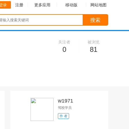
登录
注册
更多应用
移动版
网站地图
搜索
关注者
被浏览
0
81
w1971
驾校学员
作 者
收起
收起