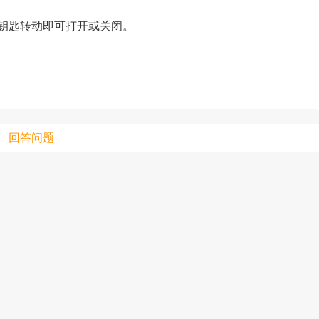
钥匙转动即可打开或关闭。
只支持优酷
上传视频最
上传图片最多为
回答问题
图片支持：
片
机相册图片