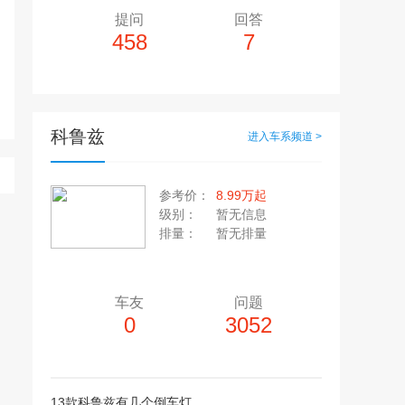
提问
回答
458
7
科鲁兹
进入车系频道 >
多10个，单个视频小于200M
20张，单张容量小于5M
参考价：
8.99万起
上传注意事项
级别：
暂无信息
上传注意事项
排量：
暂无排量
JPG / PNG / GIF格式
视频只支持：MP4 格式
车友
问题
0
3052
13款科鲁兹有几个倒车灯