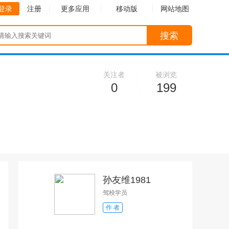
登录
注册
更多应用
移动版
网站地图
搜索
关注者
被浏览
0
199
孙友维1981
驾校学员
作 者
收起
收起