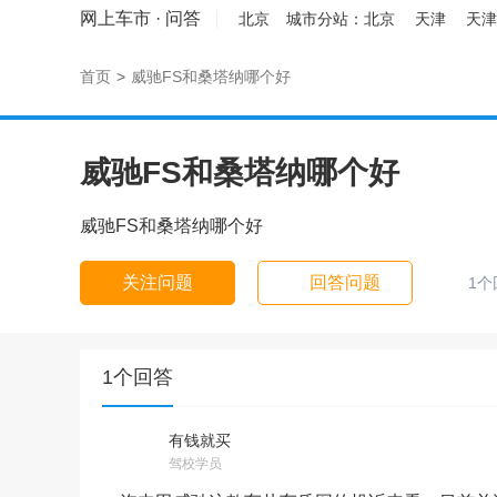
网上车市
·
问答
北京
城市分站：
北京
天津
天津
首页
>
威驰FS和桑塔纳哪个好
威驰FS和桑塔纳哪个好
威驰FS和桑塔纳哪个好
关注问题
回答问题
1个
1个回答
有钱就买
驾校学员