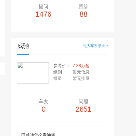
提问
回答
1476
88
威驰
进入车系频道 >
多10个，单个视频小于200M
20张，单张容量小于5M
参考价：
7.38万起
上传注意事项
级别：
暂无信息
上传注意事项
排量：
暂无排量
JPG / PNG / GIF格式
视频只支持：MP4 格式
车友
问题
0
2651
丰田威驰怎么看油耗