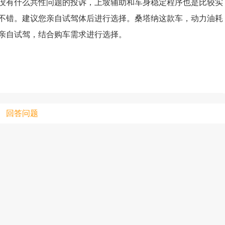
没有什么共性问题的投诉，上坡辅助和车身稳定程序也是比较实
不错。建议您亲自试驾体后进行选择。桑塔纳这款车，动力油耗
亲自试驾，结合购车需求进行选择。
只支持优酷
上传视频最
上传图片最多为
回答问题
图片支持：
片
机相册图片