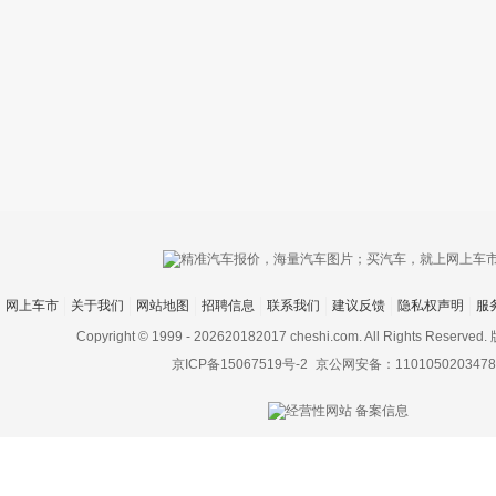
只支持优酷
网上车市
关于我们
网站地图
招聘信息
联系我们
建议反馈
隐私权声明
服
上传视频最
上传图片最多为
Copyright © 1999 -
202620182017 cheshi.com. All Rights Rese
京ICP备15067519号-2
京公网安备：1101050203478
图片支持：
片
机相册图片