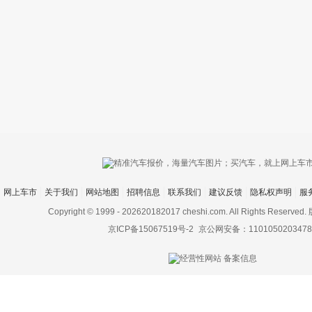
只支持优酷
网上车市
关于我们
网站地图
招聘信息
联系我们
建议反馈
隐私权声明
服
上传视频最
上传图片最多为
Copyright © 1999 -
202620182017 cheshi.com. All Rights Rese
京ICP备15067519号-2
京公网安备：1101050203478
图片支持：
片
机相册图片