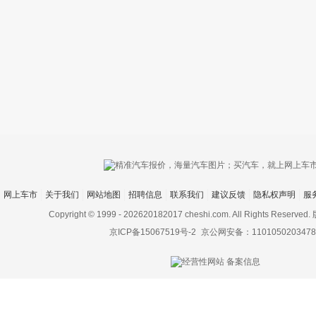
只支持优酷
网上车市
关于我们
网站地图
招聘信息
联系我们
建议反馈
隐私权声明
服
上传视频最
上传图片最多为
Copyright © 1999 -
202620182017 cheshi.com. All Rights Rese
京ICP备15067519号-2
京公网安备：1101050203478
图片支持：
片
机相册图片