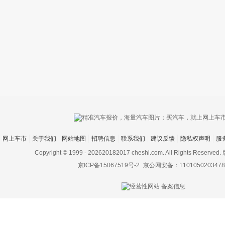
只支持优酷
网上车市
关于我们
网站地图
招聘信息
联系我们
建议反馈
隐私权声明
服
上传视频最
上传图片最多为
Copyright © 1999 -
202620182017 cheshi.com. All Rights Rese
京ICP备15067519号-2
京公网安备：1101050203478
图片支持：
片
机相册图片