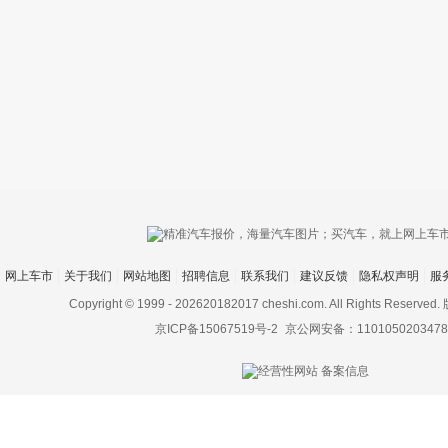
只支持优酷
网上车市
关于我们
网站地图
招聘信息
联系我们
建议反馈
隐私权声明
服
上传视频最
上传图片最多为
Copyright © 1999 -
202620182017 cheshi.com. All Rights Rese
京ICP备15067519号-2
京公网安备：1101050203478
图片支持：
片
机相册图片