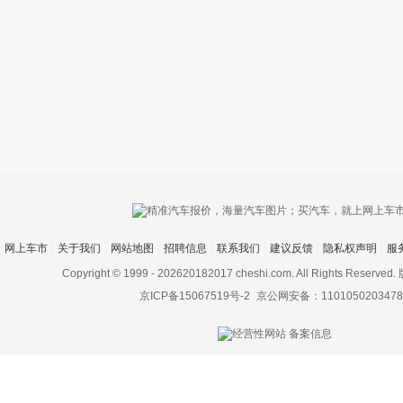
只支持优酷
网上车市
关于我们
网站地图
招聘信息
联系我们
建议反馈
隐私权声明
服
上传视频最
上传图片最多为
Copyright © 1999 -
202620182017 cheshi.com. All Rights Rese
京ICP备15067519号-2
京公网安备：1101050203478
图片支持：
片
机相册图片