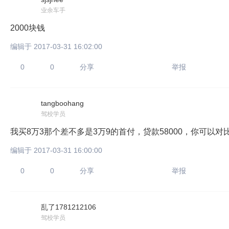
业余车手
2000块钱
编辑于 2017-03-31 16:02:00
0
0
分享
举报
只支持优酷
tangboohang
驾校学员
我买8万3那个差不多是3万9的首付，贷款58000，你可以对
上传视频最
编辑于 2017-03-31 16:00:00
上传图片最多为
0
0
分享
举报
图片支持：
片
乱了1781212106
驾校学员
机相册图片