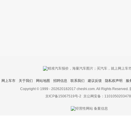
只支持优酷
网上车市
关于我们
网站地图
招聘信息
联系我们
建议反馈
隐私权声明
服
上传视频最
上传图片最多为
Copyright © 1999 -
202620182017 cheshi.com. All Rights Rese
京ICP备15067519号-2
京公网安备：1101050203478
图片支持：
片
机相册图片