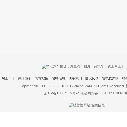
只支持优酷
网上车市
关于我们
网站地图
招聘信息
联系我们
建议反馈
隐私权声明
服
上传视频最
上传图片最多为
Copyright © 1999 -
202620182017 cheshi.com. All Rights Rese
京ICP备15067519号-2
京公网安备：1101050203478
图片支持：
片
机相册图片