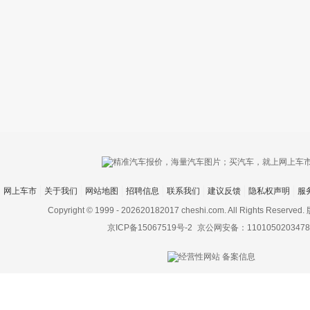
只支持优酷
网上车市
关于我们
网站地图
招聘信息
联系我们
建议反馈
隐私权声明
服
上传视频最
上传图片最多为
Copyright © 1999 -
202620182017 cheshi.com. All Rights Rese
京ICP备15067519号-2
京公网安备：1101050203478
图片支持：
片
机相册图片