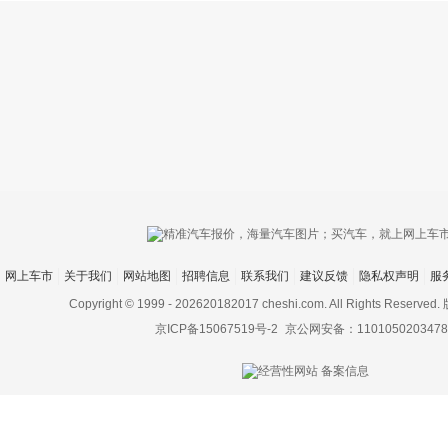
只支持优酷
网上车市
关于我们
网站地图
招聘信息
联系我们
建议反馈
隐私权声明
服
上传视频最
上传图片最多为
Copyright © 1999 -
202620182017 cheshi.com. All Rights Rese
京ICP备15067519号-2
京公网安备：1101050203478
图片支持：
片
机相册图片