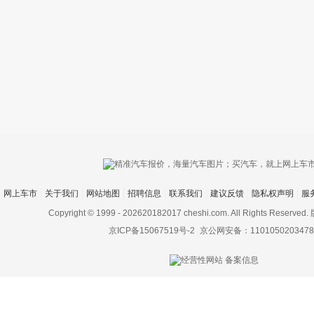
只支持优酷
网上车市
关于我们
网站地图
招聘信息
联系我们
建议反馈
隐私权声明
服
上传视频最
上传图片最多为
Copyright © 1999 -
202620182017 cheshi.com. All Rights Rese
京ICP备15067519号-2
京公网安备：1101050203478
图片支持：
片
机相册图片