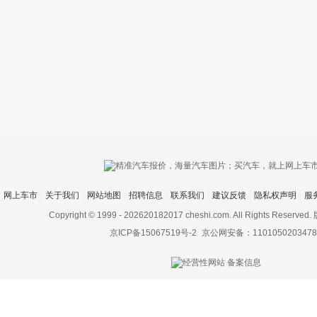
只支持优酷
网上车市
关于我们
网站地图
招聘信息
联系我们
建议反馈
隐私权声明
服
上传视频最
上传图片最多为
Copyright © 1999 -
202620182017 cheshi.com. All Rights Rese
京ICP备15067519号-2
京公网安备：1101050203478
图片支持：
片
机相册图片