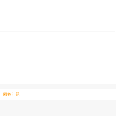
只支持优酷
上传视频最
上传图片最多为
图片支持：
片
机相册图片
回答问题