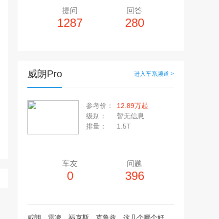
提问
回答
1287
280
威朗Pro
进入车系频道 >
多10个，单个视频小于200M
20张，单张容量小于5M
参考价：
12.89万起
上传注意事项
级别：
暂无信息
上传注意事项
排量：
1.5T
JPG / PNG / GIF格式
视频只支持：MP4 格式
车友
问题
0
396
威朗，雷凌，福克斯，克鲁兹，这几个哪个好