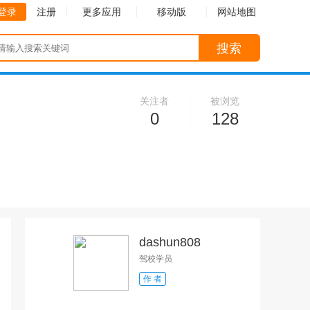
登录
注册
更多应用
移动版
网站地图
搜索
关注者
被浏览
0
128
dashun808
驾校学员
作 者
收起
收起