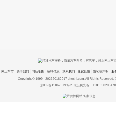
只支持优酷
网上车市
关于我们
网站地图
招聘信息
联系我们
建议反馈
隐私权声明
服
上传视频最
上传图片最多为
Copyright © 1999 -
202620182017 cheshi.com. All Rights Rese
京ICP备15067519号-2
京公网安备：1101050203478
图片支持：
片
机相册图片