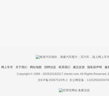
只支持优酷
网上车市
关于我们
网站地图
招聘信息
联系我们
建议反馈
隐私权声明
服
上传视频最
上传图片最多为
Copyright © 1999 -
202620182017 cheshi.com. All Rights Rese
京ICP备15067519号-2
京公网安备：1101050203478
图片支持：
片
机相册图片