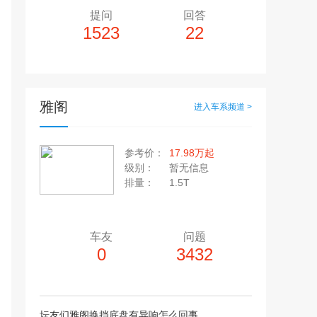
提问
回答
1523
22
雅阁
进入车系频道 >
多10个，单个视频小于200M
20张，单张容量小于5M
参考价：
17.98万起
上传注意事项
级别：
暂无信息
上传注意事项
排量：
1.5T
JPG / PNG / GIF格式
视频只支持：MP4 格式
车友
问题
0
3432
坛友们雅阁换挡底盘有异响怎么回事