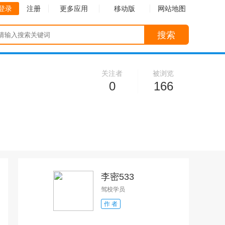
登录
注册
更多应用
移动版
网站地图
搜索
关注者
被浏览
0
166
李密533
驾校学员
作 者
收起
收起