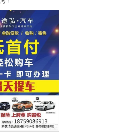
线号！
只支持优酷
上传视频最
上传图片最多为
图片支持：
片
机相册图片