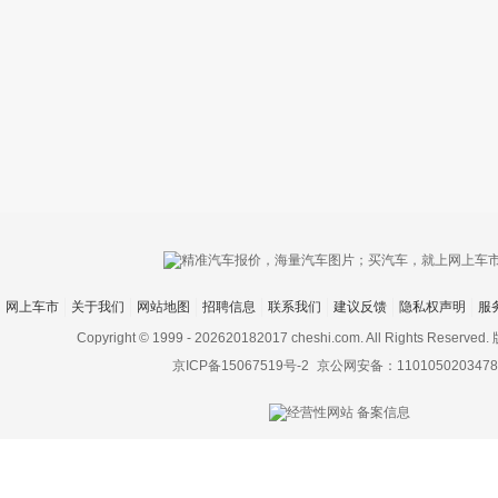
只支持优酷
网上车市
关于我们
网站地图
招聘信息
联系我们
建议反馈
隐私权声明
服
上传视频最
上传图片最多为
Copyright © 1999 -
202620182017 cheshi.com. All Rights Rese
京ICP备15067519号-2
京公网安备：1101050203478
图片支持：
片
机相册图片