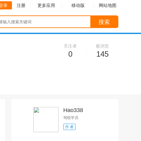
登录
注册
更多应用
移动版
网站地图
搜索
关注者
被浏览
0
145
Hao338
驾校学员
作 者
收起
收起