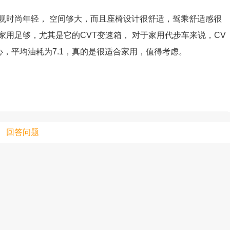
观时尚年轻， 空间够大，而且座椅设计很舒适，驾乘舒适感很
用足够，尤其是它的CVT变速箱， 对于家用代步车来说，CV
只支持优酷
，平均油耗为7.1，真的是很适合家用，值得考虑。
上传视频最
上传图片最多为
回答问题
图片支持：
片
机相册图片