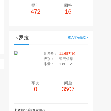
提问
回答
472
16
卡罗拉
进入车系频道 >
多10个，单个视频小于200M
20张，单张容量小于5M
参考价：
11.68万起
上传注意事项
级别：
暂无信息
上传注意事项
排量：
1.8L 1.2T 1.5L
JPG / PNG / GIF格式
视频只支持：MP4 格式
车友
问题
0
3507
卡罗拉VS朗逸选哪个