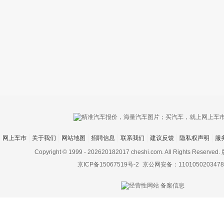
只支持优酷
网上车市
关于我们
网站地图
招聘信息
联系我们
建议反馈
隐私权声明
服
上传视频最
上传图片最多为
Copyright © 1999 -
202620182017 cheshi.com. All Rights Rese
京ICP备15067519号-2
京公网安备：1101050203478
图片支持：
片
机相册图片