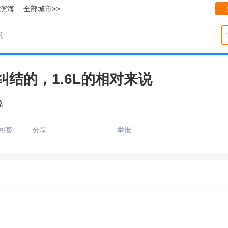
滨海
全部城市>>
说
挺纠结的，1.6L的相对来说
说
回答
分享
举报