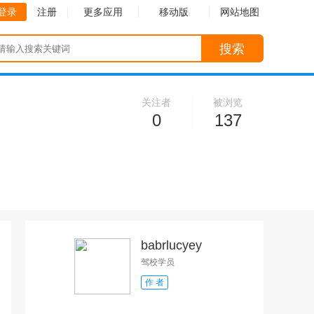
登录
注册
更多应用
移动版
网站地图
搜索
关注者
被浏览
0
137
babrlucyey
驾校学员
作 者
收起
收起