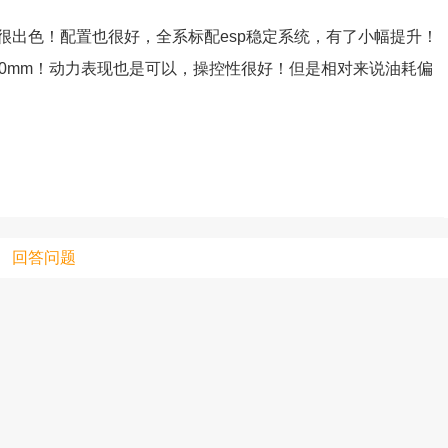
很出色！配置也很好，全系标配esp稳定系统，有了小幅提升！
0mm！动力表现也是可以，操控性很好！但是相对来说油耗偏
只支持优酷
上传视频最
上传图片最多为
回答问题
图片支持：
片
机相册图片