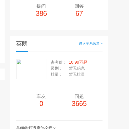
提问
回答
386
67
英朗
进入车系频道 >
多10个，单个视频小于200M
20张，单张容量小于5M
参考价：
10.99万起
上传注意事项
级别：
暂无信息
上传注意事项
排量：
暂无排量
JPG / PNG / GIF格式
视频只支持：MP4 格式
车友
问题
0
3665
英朗的舒适度怎么样？