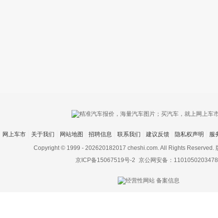
只支持优酷
网上车市
关于我们
网站地图
招聘信息
联系我们
建议反馈
隐私权声明
服
上传视频最
上传图片最多为
Copyright © 1999 -
202620182017 cheshi.com. All Rights Rese
京ICP备15067519号-2
京公网安备：1101050203478
图片支持：
片
机相册图片