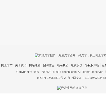
只支持优酷
网上车市
关于我们
网站地图
招聘信息
联系我们
建议反馈
隐私权声明
服
上传视频最
上传图片最多为
Copyright © 1999 -
202620182017 cheshi.com. All Rights Rese
京ICP备15067519号-2
京公网安备：1101050203478
图片支持：
片
机相册图片