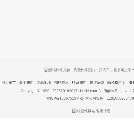
只支持优酷
网上车市
关于我们
网站地图
招聘信息
联系我们
建议反馈
隐私权声明
服
上传视频最
上传图片最多为
Copyright © 1999 -
202620182017 cheshi.com. All Rights Rese
京ICP备15067519号-2
京公网安备：1101050203478
图片支持：
片
机相册图片