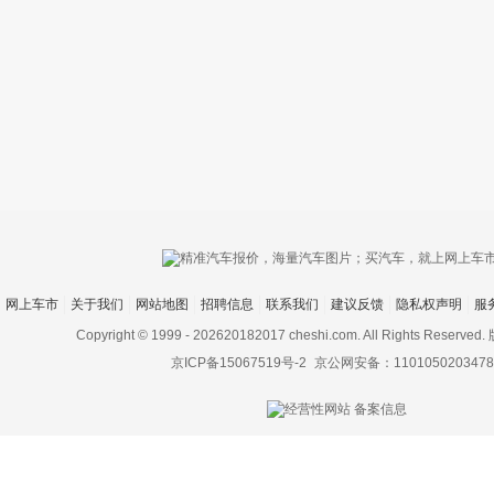
只支持优酷
网上车市
关于我们
网站地图
招聘信息
联系我们
建议反馈
隐私权声明
服
上传视频最
上传图片最多为
Copyright © 1999 -
202620182017 cheshi.com. All Rights Rese
京ICP备15067519号-2
京公网安备：1101050203478
图片支持：
片
机相册图片