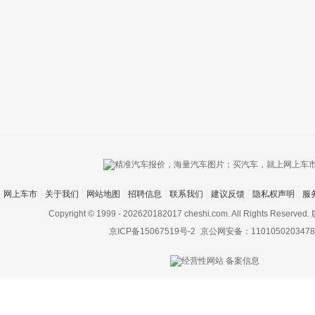
只支持优酷
网上车市
关于我们
网站地图
招聘信息
联系我们
建议反馈
隐私权声明
服
上传视频最
上传图片最多为
Copyright © 1999 -
202620182017 cheshi.com. All Rights Rese
京ICP备15067519号-2
京公网安备：1101050203478
图片支持：
片
机相册图片