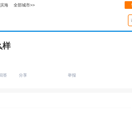
滨海
全部城市>>
么样
回答
分享
举报