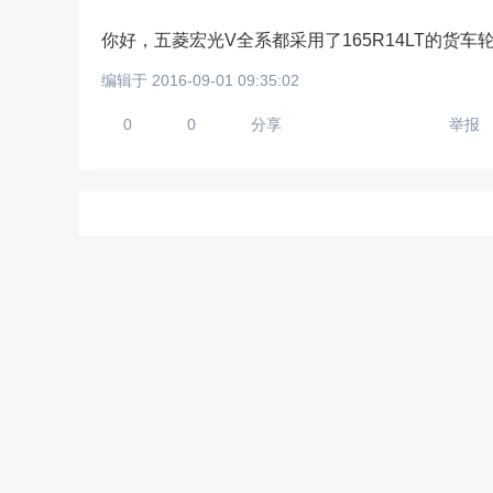
你好，五菱宏光V全系都采用了165R14LT的货
编辑于 2016-09-01 09:35:02
请输入视频地址，目前暂时
0
0
分享
举报
上传手机图
扫描二维码即刻上传手