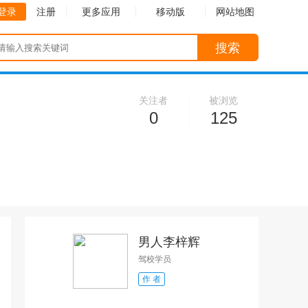
登录
注册
更多应用
移动版
网站地图
搜索
关注者
被浏览
0
125
男人李梓辉
驾校学员
作 者
收起
收起