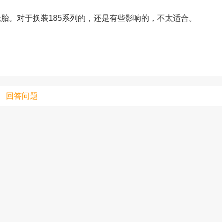
车轮胎。对于换装185系列的，还是有些影响的，不太适合。
只支持优酷
上传视频最
上传图片最多为
回答问题
图片支持：
片
机相册图片