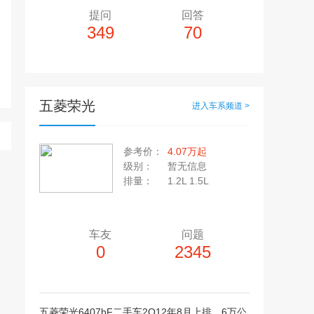
提问
回答
349
70
五菱荣光
进入车系频道 >
多10个，单个视频小于200M
20张，单张容量小于5M
参考价：
4.07万起
上传注意事项
级别：
暂无信息
上传注意事项
排量：
1.2L 1.5L
JPG / PNG / GIF格式
视频只支持：MP4 格式
车友
问题
0
2345
五菱荣光6407bF二手车2O12年8月上排，6万公