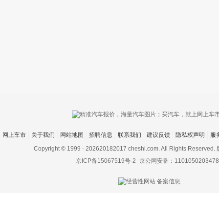
只支持优酷
网上车市
关于我们
网站地图
招聘信息
联系我们
建议反馈
隐私权声明
服
上传视频最
上传图片最多为
Copyright © 1999 -
202620182017 cheshi.com. All Rights Rese
京ICP备15067519号-2
京公网安备：1101050203478
图片支持：
片
机相册图片