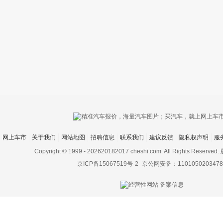
只支持优酷
网上车市
关于我们
网站地图
招聘信息
联系我们
建议反馈
隐私权声明
服
上传视频最
上传图片最多为
Copyright © 1999 -
202620182017 cheshi.com. All Rights Rese
京ICP备15067519号-2
京公网安备：1101050203478
图片支持：
片
机相册图片