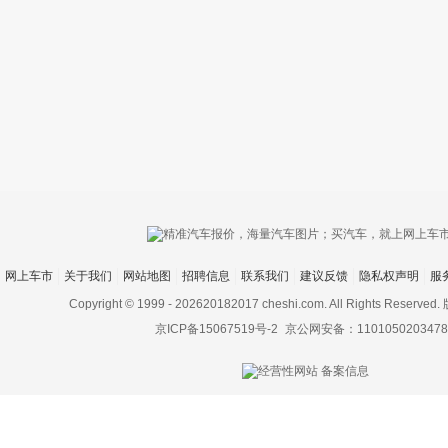
只支持优酷
网上车市
关于我们
网站地图
招聘信息
联系我们
建议反馈
隐私权声明
服
上传视频最
上传图片最多为
Copyright © 1999 -
202620182017 cheshi.com. All Rights Rese
京ICP备15067519号-2
京公网安备：1101050203478
图片支持：
片
机相册图片