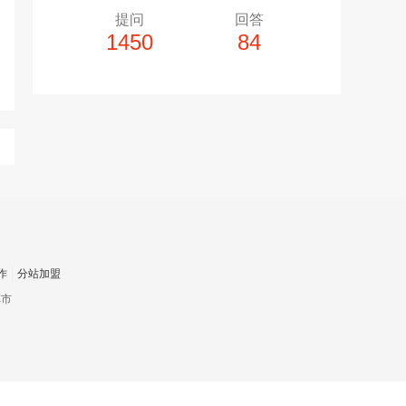
提问
回答
1450
84
多10个，单个视频小于200M
20张，单张容量小于5M
上传注意事项
上传注意事项
JPG / PNG / GIF格式
视频只支持：MP4 格式
作
分站加盟
车市