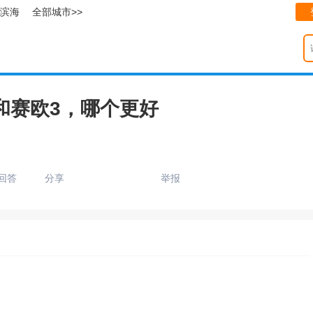
滨海
全部城市>>
和赛欧3，哪个更好
回答
分享
举报
只支持优酷