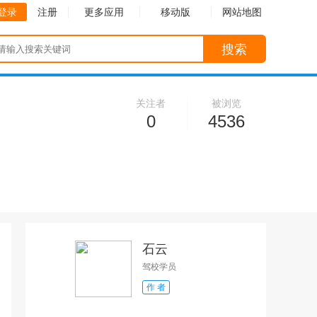
登录
注册
更多应用
移动版
网站地图
搜索
关注者
被浏览
0
4536
收起
收起
石云
驾校学员
作 者