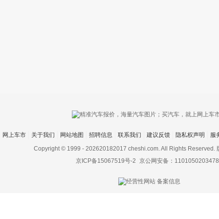
只支持优酷
网上车市
关于我们
网站地图
招聘信息
联系我们
建议反馈
隐私权声明
服
上传视频最
上传图片最多为
Copyright © 1999 -
202620182017 cheshi.com. All Rights Rese
京ICP备15067519号-2
京公网安备：1101050203478
图片支持：
片
机相册图片