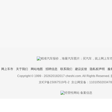
只支持优酷
网上车市
关于我们
网站地图
招聘信息
联系我们
建议反馈
隐私权声明
服
上传视频最
上传图片最多为
Copyright © 1999 -
202620182017 cheshi.com. All Rights Rese
京ICP备15067519号-2
京公网安备：1101050203478
图片支持：
片
机相册图片