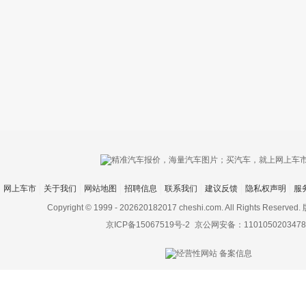
只支持优酷
网上车市
关于我们
网站地图
招聘信息
联系我们
建议反馈
隐私权声明
服
上传视频最
上传图片最多为
Copyright © 1999 -
202620182017 cheshi.com. All Rights Rese
京ICP备15067519号-2
京公网安备：1101050203478
图片支持：
片
机相册图片