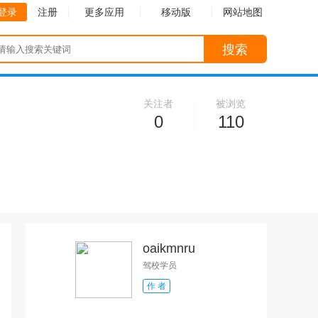
登录
注册
更多应用
移动版
网站地图
搜索
关注者
被浏览
0
110
oaikmnru
驾校学员
作 者
收起
收起