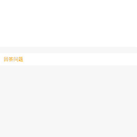
只支持优酷
上传视频最
上传图片最多为
回答问题
图片支持：
片
机相册图片