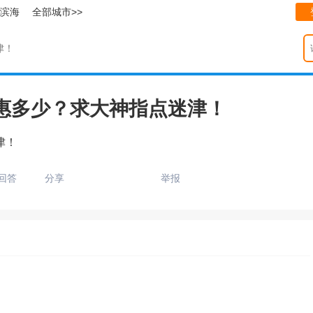
滨海
全部城市>>
津！
惠多少？求大神指点迷津！
津！
回答
分享
举报