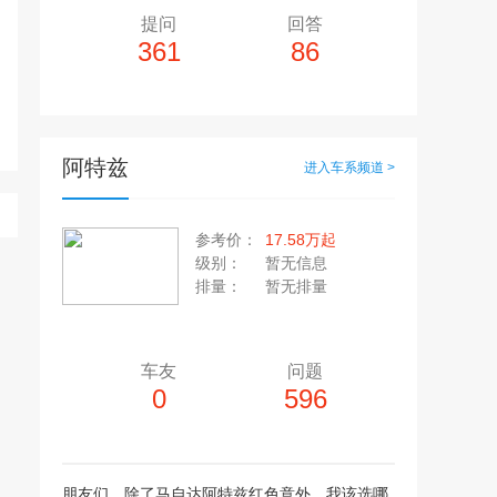
提问
回答
361
86
阿特兹
进入车系频道 >
多10个，单个视频小于200M
20张，单张容量小于5M
参考价：
17.58万起
上传注意事项
级别：
暂无信息
上传注意事项
排量：
暂无排量
JPG / PNG / GIF格式
视频只支持：MP4 格式
车友
问题
0
596
朋友们，除了马自达阿特兹红色意外，我该选哪