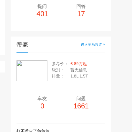
提问
回答
401
17
帝豪
进入车系频道 >
多10个，单个视频小于200M
20张，单张容量小于5M
参考价：
6.89万起
上传注意事项
级别：
暂无信息
上传注意事项
排量：
1.8L 1.5T 1.5L
JPG / PNG / GIF格式
视频只支持：MP4 格式
车友
问题
0
1661
打不着火了急急急