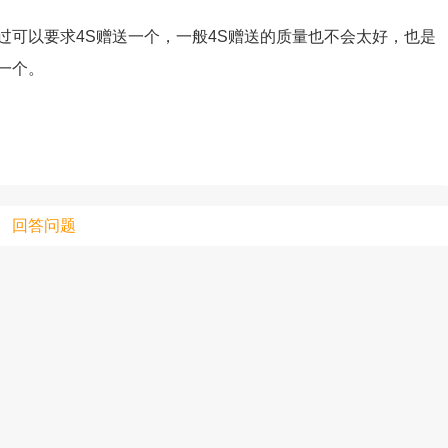
过可以要求4S赠送一个，一般4S赠送的质量也不会太好，也是
一个。
只支持优酷
上传视频最
上传图片最多为
回答问题
图片支持：
片
机相册图片