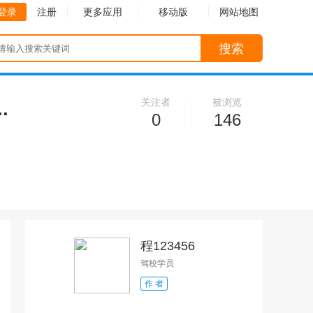
登录
注册
更多应用
移动版
网站地图
搜索
关注者
被浏览
.
0
146
程123456
驾校学员
作 者
收起
收起