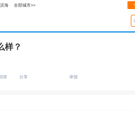
滨海
全部城市>>
么样？
回答
分享
举报