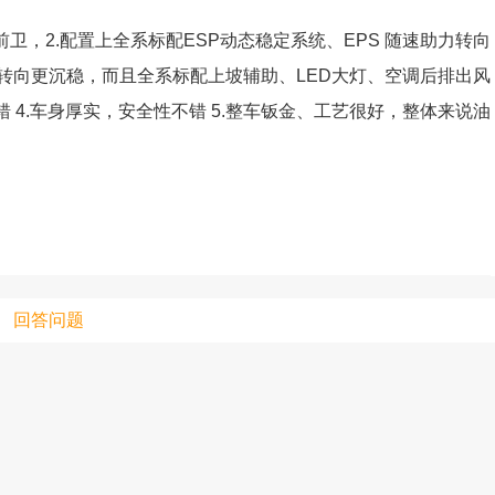
卫，2.配置上全系标配ESP动态稳定系统、EPS 随速助力转向
转向更沉稳，而且全系标配上坡辅助、LED大灯、空调后排出风
只支持优酷
错 4.车身厚实，安全性不错 5.整车钣金、工艺很好，整体来说油
上传视频最
上传图片最多为
图片支持：
片
回答问题
机相册图片