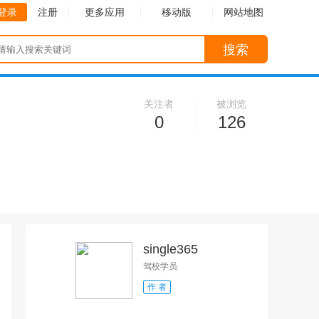
登录
注册
更多应用
移动版
网站地图
搜索
关注者
被浏览
0
126
single365
驾校学员
作 者
收起
收起