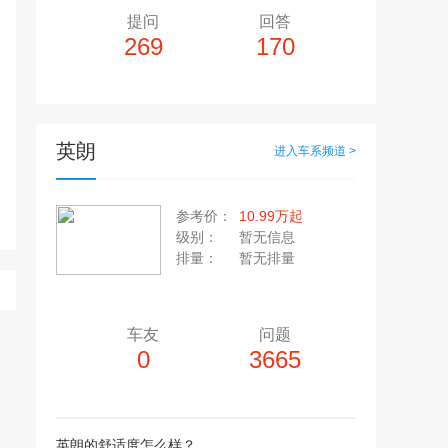
提问
回答
269
170
英朗
进入车系频道 >
多10个，单个视频小于200M
20张，单张容量小于5M
参考价：
10.99万起
上传注意事项
级别：
暂无信息
上传注意事项
排量：
暂无排量
JPG / PNG / GIF格式
视频只支持：MP4 格式
车友
问题
0
3665
英朗的舒适度怎么样？