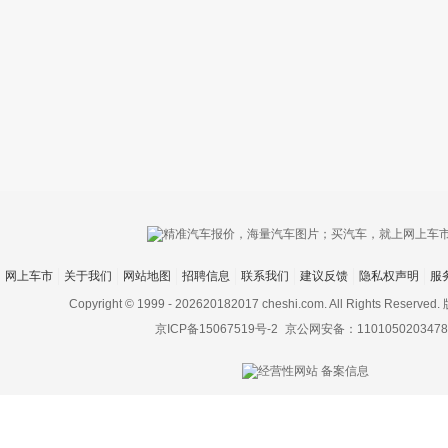
只支持优酷
网上车市
关于我们
网站地图
招聘信息
联系我们
建议反馈
隐私权声明
服
上传视频最
上传图片最多为
Copyright © 1999 -
202620182017 cheshi.com. All Rights Rese
京ICP备15067519号-2
京公网安备：1101050203478
图片支持：
片
机相册图片