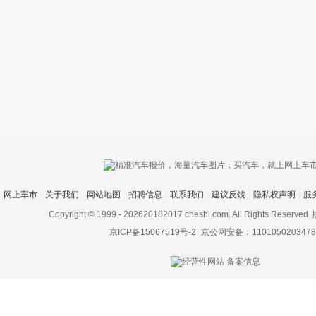
只支持优酷
网上车市
关于我们
网站地图
招聘信息
联系我们
建议反馈
隐私权声明
服
上传视频最
上传图片最多为
Copyright © 1999 -
202620182017 cheshi.com. All Rights Rese
京ICP备15067519号-2
京公网安备：1101050203478
图片支持：
片
机相册图片