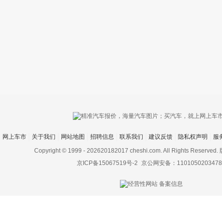
只支持优酷
网上车市
关于我们
网站地图
招聘信息
联系我们
建议反馈
隐私权声明
服
上传视频最
上传图片最多为
Copyright © 1999 -
202620182017 cheshi.com. All Rights Rese
京ICP备15067519号-2
京公网安备：1101050203478
图片支持：
片
机相册图片