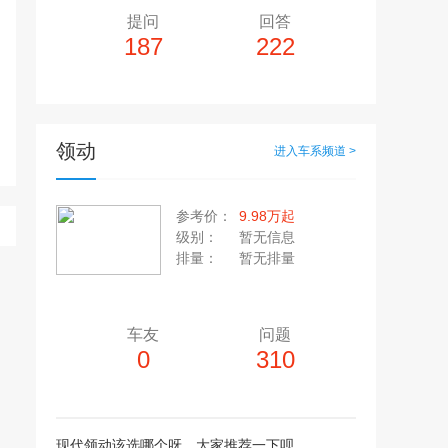
提问
回答
187
222
领动
进入车系频道 >
多10个，单个视频小于200M
20张，单张容量小于5M
参考价：
9.98万起
上传注意事项
级别：
暂无信息
上传注意事项
排量：
暂无排量
JPG / PNG / GIF格式
视频只支持：MP4 格式
车友
问题
0
310
现代领动该选哪个呀，大家推荐一下呗