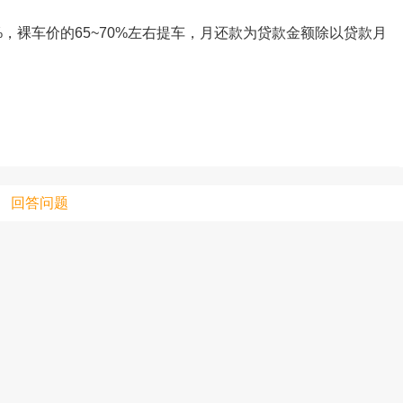
20%，裸车价的65~70%左右提车，月还款为贷款金额除以贷款月
只支持优酷
上传视频最
上传图片最多为
回答问题
图片支持：
片
机相册图片