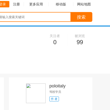
登录
注册
更多应用
移动版
网站地图
搜索
关注者
被浏览
0
99
poloitaly
驾校学员
作 者
收起
收起