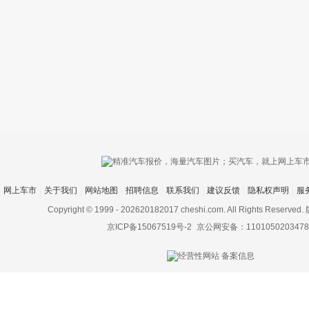
只支持优酷
网上车市
关于我们
网站地图
招聘信息
联系我们
建议反馈
隐私权声明
服
上传视频最
上传图片最多为
Copyright © 1999 -
202620182017 cheshi.com. All Rights Rese
京ICP备15067519号-2
京公网安备：1101050203478
图片支持：
片
机相册图片