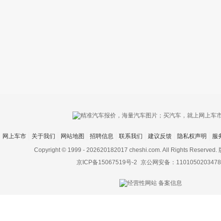
只支持优酷
网上车市
关于我们
网站地图
招聘信息
联系我们
建议反馈
隐私权声明
服
上传视频最
上传图片最多为
Copyright © 1999 -
202620182017 cheshi.com. All Rights Rese
京ICP备15067519号-2
京公网安备：1101050203478
图片支持：
片
机相册图片