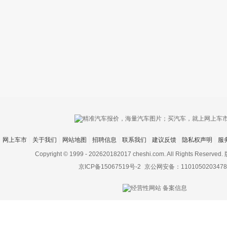
只支持优酷
网上车市
关于我们
网站地图
招聘信息
联系我们
建议反馈
隐私权声明
服
上传视频最
上传图片最多为
Copyright © 1999 -
202620182017 cheshi.com. All Rights Rese
京ICP备15067519号-2
京公网安备：1101050203478
图片支持：
片
机相册图片