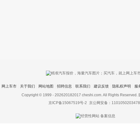
只支持优酷
网上车市
关于我们
网站地图
招聘信息
联系我们
建议反馈
隐私权声明
服
上传视频最
上传图片最多为
Copyright © 1999 -
202620182017 cheshi.com. All Rights Rese
京ICP备15067519号-2
京公网安备：1101050203478
图片支持：
片
机相册图片