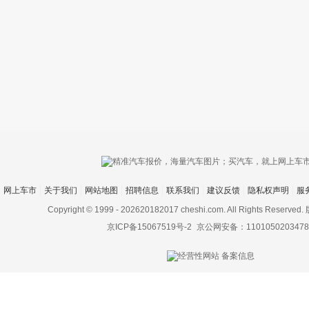
只支持优酷
网上车市
关于我们
网站地图
招聘信息
联系我们
建议反馈
隐私权声明
服
上传视频最
上传图片最多为
Copyright © 1999 -
202620182017 cheshi.com. All Rights Rese
京ICP备15067519号-2
京公网安备：1101050203478
图片支持：
片
机相册图片