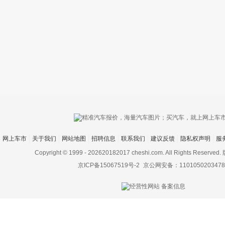
只支持优酷
网上车市
关于我们
网站地图
招聘信息
联系我们
建议反馈
隐私权声明
服
上传视频最
上传图片最多为
Copyright © 1999 -
202620182017 cheshi.com. All Rights Rese
京ICP备15067519号-2
京公网安备：1101050203478
图片支持：
片
机相册图片