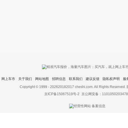
只支持优酷
网上车市
关于我们
网站地图
招聘信息
联系我们
建议反馈
隐私权声明
服
上传视频最
上传图片最多为
Copyright © 1999 -
202620182017 cheshi.com. All Rights Rese
京ICP备15067519号-2
京公网安备：1101050203478
图片支持：
片
机相册图片